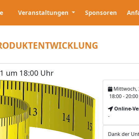
e
Veranstaltungen
Sponsoren
Anf
 PRODUKTENTWICKLUNG
1 um 18:00 Uhr
Mittwoch, 
U
18:00 - 20:0
h
V
Online-Ve
r
e
-
z
r
e
a
i
Dank der Unt
n