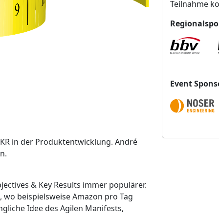
t
Teilnahme ko
s
t
Regionalspo
a
l
t
u
n
Event Spons
g
s
o
r
t
KR in der Produktentwicklung. André
n.
bjectives & Key Results immer populärer.
it, wo beispielsweise Amazon pro Tag
ngliche Idee des Agilen Manifests,