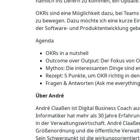
nämlich ins Liefern zu kommen, ein Update.
OKRs sind eine Möglichkeit dazu, bei Tea
zu bewegen. Dazu möchte ich eine kurze Ei
der Software- und Produktentwicklung geb
Agenda
OKRs in a nutshell
Outcome over Output: Der Fokus von 
Mythos: Die interessanten Dinge sind e
Rezept: 5 Punkte, um OKR richtig in den
Fragen & Antworten (Ask me everything
Über André
André Claaßen ist Digital Business Coach au
Informatiker hat mehr als 30 Jahre Erfahrung
in der Verwaltungswirtschaft. André Claaße
Größenordnung und die öffentliche Verwaltu
Sein Schwerpunkt ist die wirkungsorientier