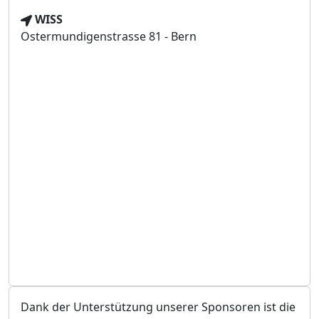
h
V
WISS
r
e
Ostermundigenstrasse 81 - Bern
z
r
e
a
i
n
t
s
t
a
l
t
u
n
g
s
o
r
t
Dank der Unterstützung unserer Sponsoren ist die