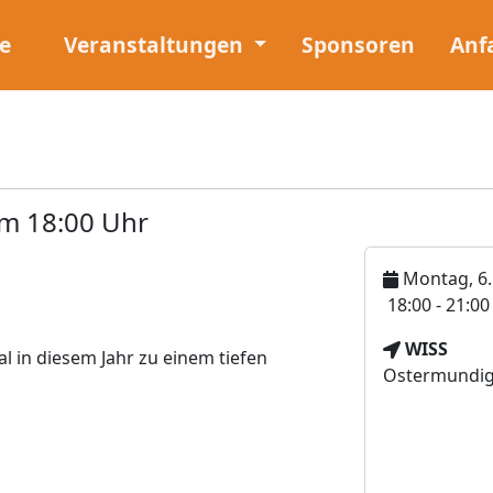
e
Veranstaltungen
Sponsoren
Anf
m 18:00 Uhr
Montag, 6.
U
18:00 - 21:0
h
V
WISS
r
l in diesem Jahr zu einem tiefen
e
Ostermundige
z
r
e
a
i
n
t
s