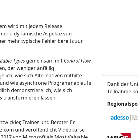
t
a
l
t
tem wird mit jedem Release
u
hmend dynamische Aspekte von
n
mer mehr typische Fehler bereits zur
g
s
lable Types
gemeinsam mit
Control Flow
o
n, der weniger anfällig
r
e ich, wie sich Alternativen mithilfe
t
n und wie asynchrone Programmabläufe
Dank der Unt
lich demonstriere ich, wie sich
Teilnahme ko
s
transformieren lassen.
Regionalspo
twickler, Trainer und Berater. Er
z.com und veröffentlicht Videokurse
 2017 von Microsoft als Most Valuable