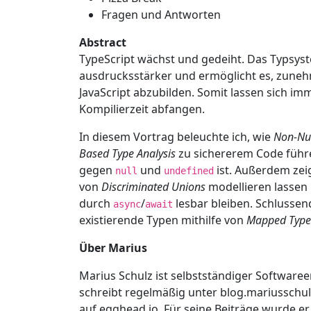
Fragen und Antworten
Abstract
TypeScript wächst und gedeiht. Das Typsys
ausdrucksstärker und ermöglicht es, zune
JavaScript abzubilden. Somit lassen sich im
Kompilierzeit abfangen.
In diesem Vortrag beleuchte ich, wie
Non-Nul
Based Type Analysis
zu sichererem Code führe
gegen
und
ist. Außerdem zeig
null
undefined
von
Discriminated Unions
modellieren lasse
durch
/
lesbar bleiben. Schlussend
async
await
existierende Typen mithilfe von
Mapped Type
Über Marius
Marius Schulz ist selbstständiger Softwareen
schreibt regelmäßig unter blog.mariusschul
auf egghead.io. Für seine Beiträge wurde er