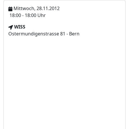
Mittwoch, 28.11.2012
U
18:00 - 18:00 Uhr
h
V
WISS
r
e
Ostermundigenstrasse 81 - Bern
z
r
e
a
i
n
t
s
t
a
l
t
u
n
g
s
o