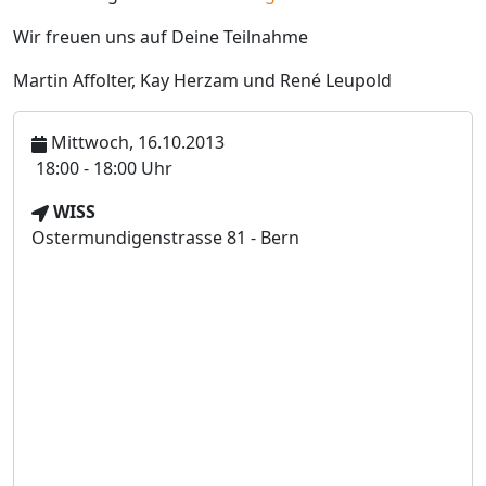
Wir freuen uns auf Deine Teilnahme
Martin Affolter, Kay Herzam und René Leupold
Mittwoch, 16.10.2013
U
18:00 - 18:00 Uhr
h
V
WISS
r
e
Ostermundigenstrasse 81 - Bern
z
r
e
a
i
n
t
s
t
a
l
t
u