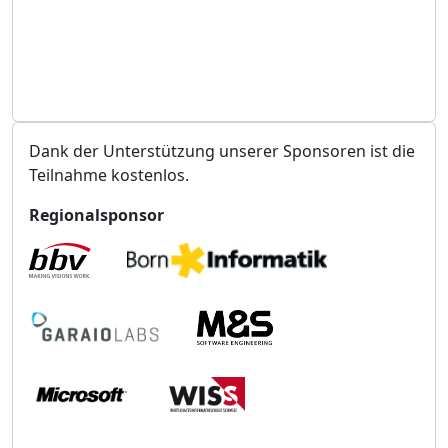
n
g
s
o
r
t
Dank der Unterstützung unserer Sponsoren ist die
Teilnahme kostenlos.
Regionalsponsor