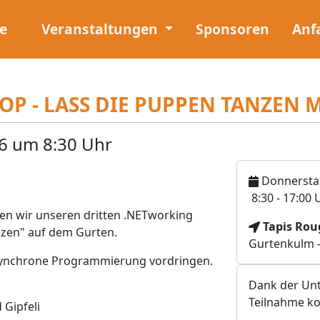
e
Veranstaltungen
Sponsoren
Anf
P - LASS DIE PUPPEN TANZEN 
6 um 8:30 Uhr
Donnerstag
U
8:30 - 17:00 
h
en wir unseren dritten .NETworking
V
Tapis Rou
r
zen" auf dem Gurten.
e
Gurtenkulm -
z
r
 asynchrone Programmierung vordringen.
e
a
i
Dank der Unt
n
t
Teilnahme ko
 Gipfeli
s