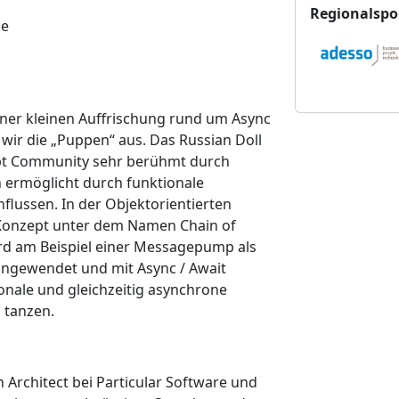
t
Regionalspo
ge
a
l
t
u
n
iner kleinen Auffrischung rund um Async
g
wir die „Puppen“ aus. Das Russian Doll
s
ript Community sehr berühmt durch
o
n ermöglicht durch funktionale
r
nflussen. In der Objektorientierten
t
Konzept unter dem Namen Chain of
wird am Beispiel einer Messagepump als
k angewendet und mit Async / Await
onale und gleichzeitig asynchrone
 tanzen.
n Architect bei Particular Software und