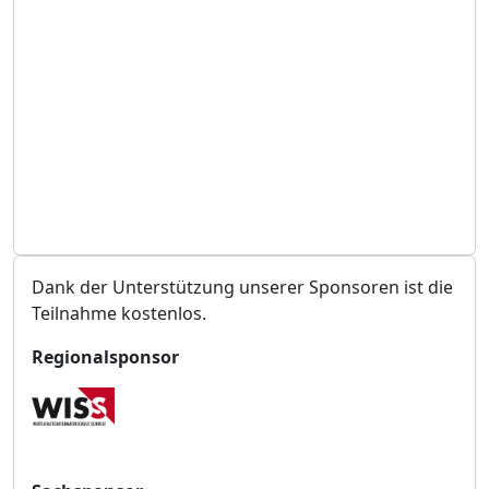
t
a
l
t
u
n
g
s
o
r
t
Dank der Unterstützung unserer Sponsoren ist die
Teilnahme kostenlos.
Regionalsponsor