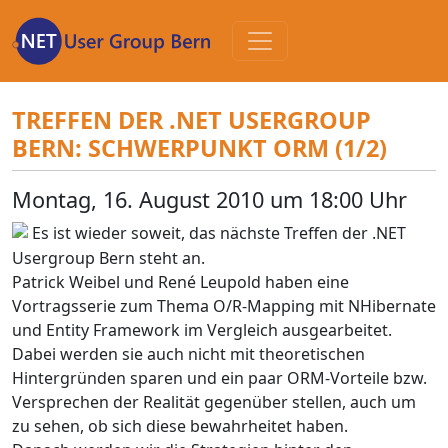
Zum
Inhalt
TREFFEN DER .NET USERGROUP
BERN: SCHWERPUNKT ORM (1/2)
Montag, 16. August 2010 um 18:00 Uhr
Es ist wieder soweit, das nächste Treffen der .NET
Usergroup Bern steht an.
Patrick Weibel und René Leupold haben eine
Vortragsserie zum Thema O/R-Mapping mit NHibernate
und Entity Framework im Vergleich ausgearbeitet.
Dabei werden sie auch nicht mit theoretischen
Hintergründen sparen und ein paar ORM-Vorteile bzw.
Versprechen der Realität gegenüber stellen, auch um
zu sehen, ob sich diese bewahrheitet haben.