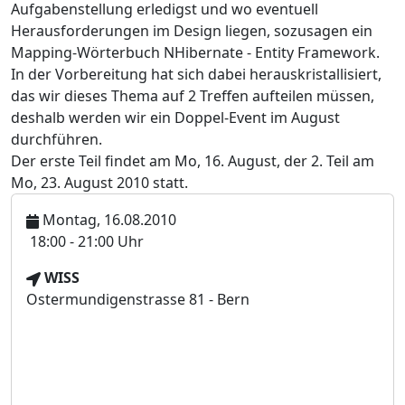
Aufgabenstellung erledigst und wo eventuell
Herausforderungen im Design liegen, sozusagen ein
Mapping-Wörterbuch NHibernate - Entity Framework.
In der Vorbereitung hat sich dabei herauskristallisiert,
das wir dieses Thema auf 2 Treffen aufteilen müssen,
deshalb werden wir ein Doppel-Event im August
durchführen.
Der erste Teil findet am Mo, 16. August, der 2. Teil am
Mo, 23. August 2010 statt.
Montag, 16.08.2010
U
18:00 - 21:00 Uhr
h
V
WISS
r
e
Ostermundigenstrasse 81 - Bern
z
r
e
a
i
n
t
s