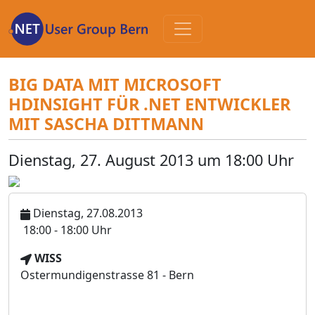
Zum
Inhalt
BIG DATA MIT MICROSOFT
HDINSIGHT FÜR .NET ENTWICKLER
MIT SASCHA DITTMANN
Dienstag, 27. August 2013 um 18:00 Uhr
Dienstag, 27.08.2013
U
18:00 - 18:00 Uhr
h
V
WISS
r
e
Ostermundigenstrasse 81 - Bern
z
r
e
a
i