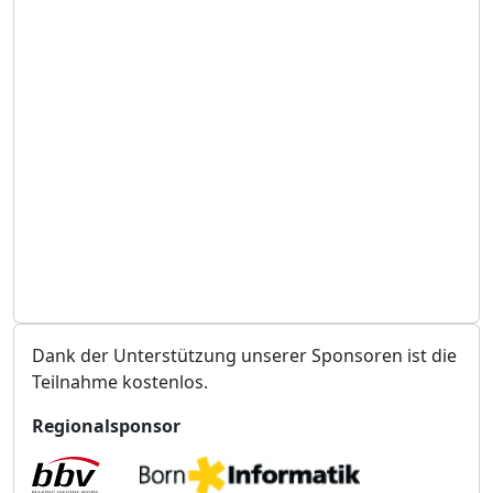
n
t
s
t
a
l
t
u
n
g
s
o
r
t
Dank der Unterstützung unserer Sponsoren ist die
Teilnahme kostenlos.
Regionalsponsor