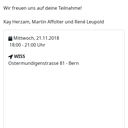
Wir freuen uns auf deine Teilnahme!
Kay Herzam, Martin Affolter und René Leupold
Mittwoch, 21.11.2018
U
18:00 - 21:00 Uhr
h
V
WISS
r
e
Ostermundigenstrasse 81 - Bern
z
r
e
a
i
n
t
s
t
a
l
t
u