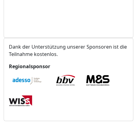
n
g
s
o
r
t
Dank der Unterstützung unserer Sponsoren ist die
Teilnahme kostenlos.
Regionalsponsor