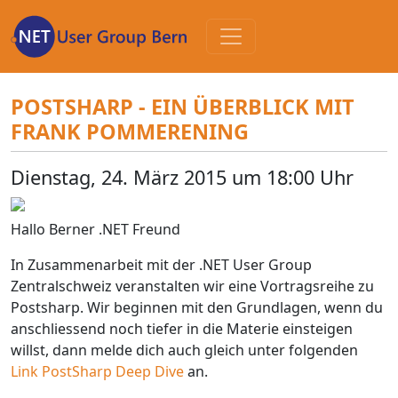
Zum
Inhalt
POSTSHARP - EIN ÜBERBLICK MIT
FRANK POMMERENING
Dienstag, 24. März 2015 um 18:00 Uhr
Hallo Berner .NET Freund
In Zusammenarbeit mit der .NET User Group
Zentralschweiz veranstalten wir eine Vortragsreihe zu
Postsharp. Wir beginnen mit den Grundlagen, wenn du
anschliessend noch tiefer in die Materie einsteigen
willst, dann melde dich auch gleich unter folgenden
Link PostSharp Deep Dive
an.