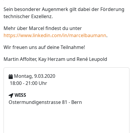
Sein besonderer Augenmerk gilt dabei der Förderung
technischer Exzellenz.
Mehr über Marcel findest du unter
https://www.linkedin.com/in/marcelbaumann
.
Wir freuen uns auf deine Teilnahme!
Martin Affolter, Kay Herzam und René Leupold
Montag, 9.03.2020
U
18:00 - 21:00 Uhr
h
V
WISS
r
e
Ostermundigenstrasse 81 - Bern
z
r
e
a
i
n
t
s