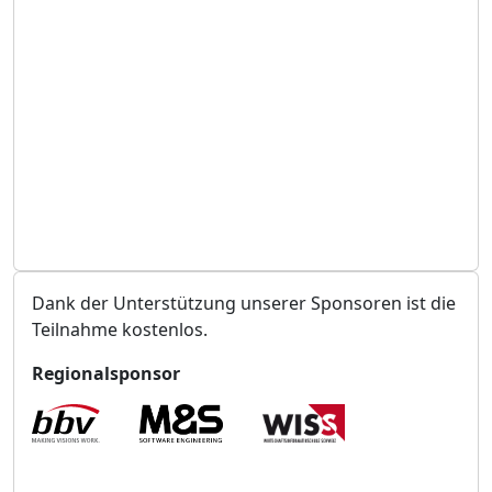
t
a
l
t
u
n
g
s
o
r
t
Dank der Unterstützung unserer Sponsoren ist die
Teilnahme kostenlos.
Regionalsponsor