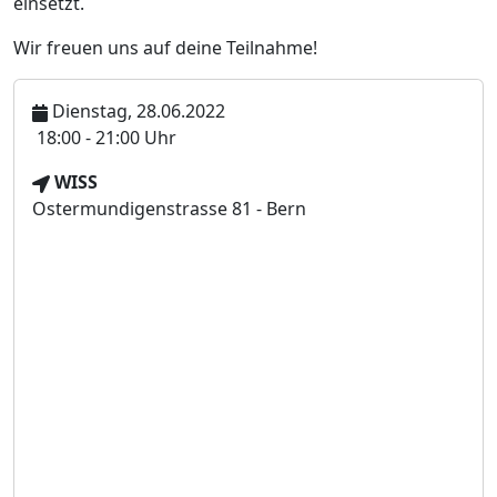
einsetzt.
Wir freuen uns auf deine Teilnahme!
Dienstag, 28.06.2022
U
18:00 - 21:00 Uhr
h
V
WISS
r
e
Ostermundigenstrasse 81 - Bern
z
r
e
a
i
n
t
s
t
a
l
t
u
n