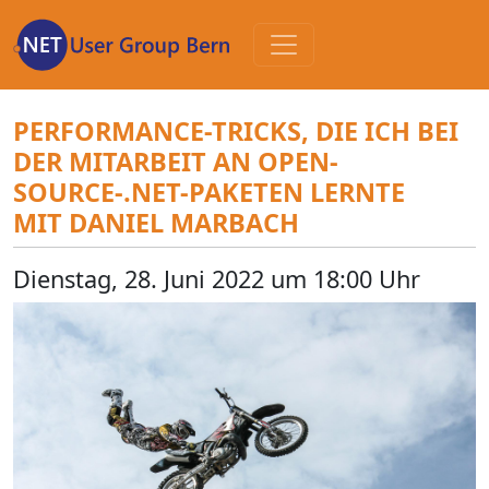
Zum
Inhalt
PERFORMANCE-TRICKS, DIE ICH BEI
DER MITARBEIT AN OPEN-
SOURCE-.NET-PAKETEN LERNTE
MIT DANIEL MARBACH
Dienstag, 28. Juni 2022 um 18:00 Uhr