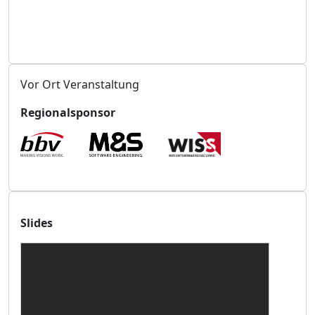
g
s
o
r
t
Vor Ort Veranstaltung
Regionalsponsor
Slides