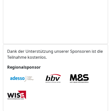
t
u
n
g
s
o
r
t
Dank der Unterstützung unserer Sponsoren ist die
Teilnahme kostenlos.
Regionalsponsor