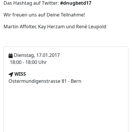
Das Hashtag auf Twitter:
#dnugbetd17
Wir freuen uns auf Deine Teilnahme!
Martin Affolter, Kay Herzam und René Leupold
Dienstag, 17.01.2017
U
18:00 - 18:00 Uhr
h
V
WISS
r
e
Ostermundigenstrasse 81 - Bern
z
r
e
a
i
n
t
s
t
a
l