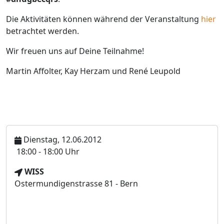
Die Aktivitäten können während der Veranstaltung
hier
betrachtet werden.
Wir freuen uns auf Deine Teilnahme!
Martin Affolter, Kay Herzam und René Leupold
Dienstag, 12.06.2012
U
18:00 - 18:00 Uhr
h
V
WISS
r
e
Ostermundigenstrasse 81 - Bern
z
r
e
a
i
n
t