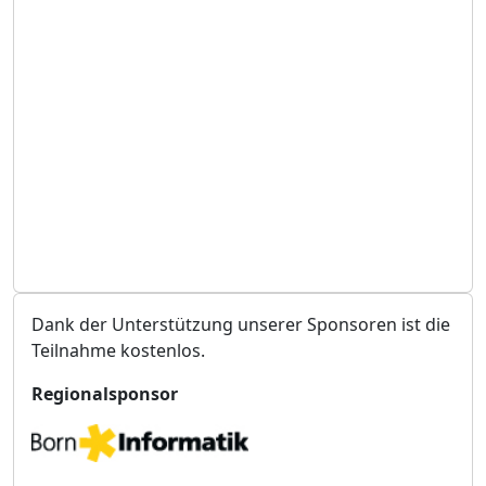
s
t
a
l
t
u
n
g
s
o
r
t
Dank der Unterstützung unserer Sponsoren ist die
Teilnahme kostenlos.
Regionalsponsor