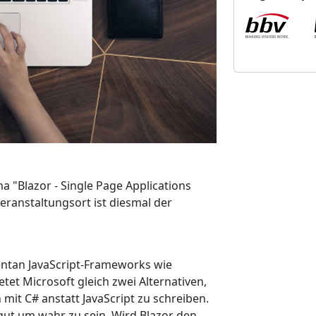
t
a
l
t
u
n
g
s
o
r
t
 "Blazor - Single Page Applications
Veranstaltungsort ist diesmal der
ntan JavaScript-Frameworks wie
tet Microsoft gleich zwei Alternativen,
mit C# anstatt JavaScript zu schreiben.
 gut um wahr zu sein. Wird Blazor den