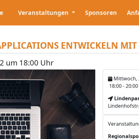
e
Veranstaltungen
Sponsoren
Anf
 APPLICATIONS ENTWICKELN MIT
2 um 18:00 Uhr
Mittwoch, 
U
18:00 - 20:0
h
V
Lindenpa
r
e
Lindenhofstr
z
r
e
a
i
Veranstaltun
n
t
s
Regionalspo